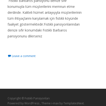
Fıstıklı Barbaros pansiyonu denize sıfır
konumuyla tüm müşterilerini memnun etme
derdinde. Kaliteli hizmet anlayışıyla müşterilerinin
tüm ihtiyaçlarını karşılamak için fıstıklı köyünde
faaliyet göstermektedir.Fıstıklı pansiyonlarından
denize sıfır konumdaki Fıstıklı Barbaros
pansiyonunu dilerseniz
Read More…
Leave a comment
Copyright © Fıstıklı Pansiyonları
Powered by WordPress
, Theme
i-max
by TemplatesNext.