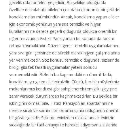
gecelik oda tarifeleri geçerlidir. Bu şekilde olduğunda
özellikle de kalabalık ailelerin çok daha ekonomik bir şekilde
konaklamaları mümkündür. Ancak, konaklama yapan aileler
için ekonomik yönünün yanı sıra temizlik ve hijyen
kurallarının ne derece geçerli olduğu da oldukça önemli bir
diğer mevzudur. Fıstıklı Pansiyonları bu konuda da farkını
ortaya koymaktadır. Düzenli genel temizlik uygulamalarının
yanı sıra gün içerisinde de sürekli olarak hijyen çalışmalarına
yer verilmektedir. Söz konusu temizlik olduğunda, sizlerinde
bildiği gibi tek taraflı uygulamalar yeterli sonucu
vermemektedir. Bizlerin bu kapsamdaki en önemli farkı,
konaklamaya gelen ailelerimizdir. Çünkü, her bir müşterimiz
mekanlarımızı kendi evi gibi sahiplenerek temizlik işleyişine
zarar verecek durumlardan kaçınmaktadırlar. Bu şekilde bir
işbirliğinin olması bile, Fıstıklı Pansiyonları apartlarının ne
derece sıcak ve samimi bir ortama sahip olduğunun önemli
bir göstergesidir. Sizlerde evinizden uzakta ancak evinizin
sıcaklığında bir tatil anlayışı ile hareket ediyorsanız sizleride