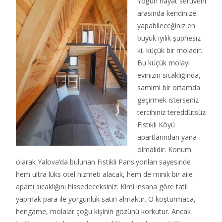
Yoğun hayat serüveni
arasında kendinize
yapabileceğiniz en
büyük iyilik şüphesiz
ki, küçük bir moladır.
Bu küçük molayı
evinizin sıcaklığında,
samimi bir ortamda
geçirmek isterseniz
tercihiniz tereddütsüz
Fıstıklı Köyü
apartlarından yana
olmalıdır. Konum
olarak Yalova’da bulunan Fıstıklı Pansiyonları sayesinde
hem ultra lüks otel hizmeti alacak, hem de minik bir aile
apartı sıcaklığını hissedeceksiniz. Kimi insana göre tatil
yapmak para ile yorgunluk satın almaktır. O koşturmaca,
hengame, molalar çoğu kişinin gözünü korkutur. Ancak