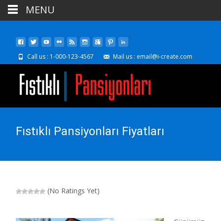
MENU
Call us : 1-000-123-4567
Mail us : email@i-create.com
Fıstıklı Pansiyonları Fiyatları
(No Ratings Yet)